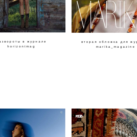
азвороты в журнале
вторая обложка для жу
horizontmag
marika_magazine