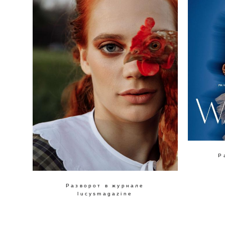
Р
Разворот в журнале
lucysmagazine