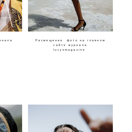
рнала
Размещение фото на главном
сайте журнала
lucysmagazine