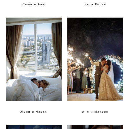
Саша и Аня
Катя Костя
Женя и Настя
Аня и Максим