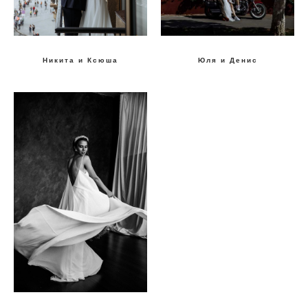
Никита и Ксюша
Юля и Денис