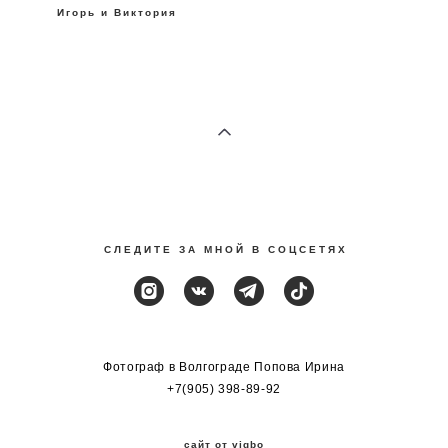
Игорь и Виктория
С Л Е Д И Т Е З А М Н О Й В С О Ц С Е Т Я Х
Фотограф в Волгограде Попова Ирина
+7(905) 398-89-92
сайт от vigbo