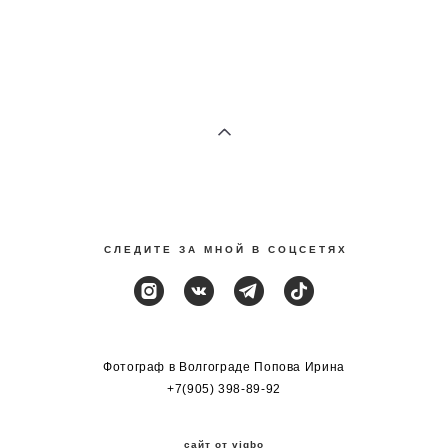
С Л Е Д И Т Е З А М Н О Й В С О Ц С Е Т Я Х
Фотограф в Волгограде Попова Ирина
+7(905) 398-89-92
сайт от vigbo