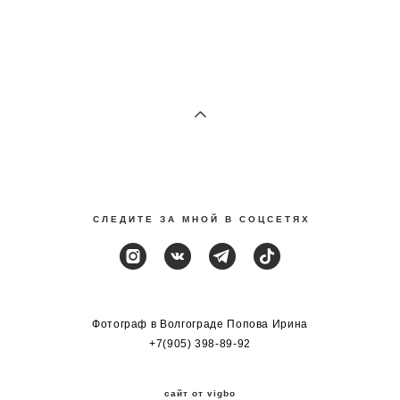
С Л Е Д И Т Е З А М Н О Й В С О Ц С Е Т Я Х
Фотограф в Волгограде Попова Ирина
+7(905) 398-89-92
сайт от vigbo