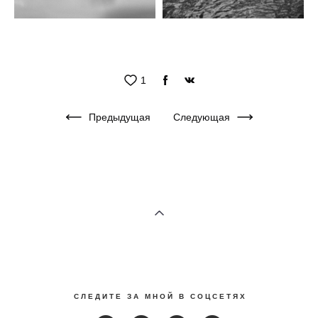
1
Предыдущая
Следующая
С Л Е Д И Т Е З А М Н О Й В С О Ц С Е Т Я Х