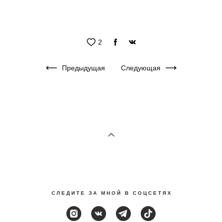
2
Предыдущая
Следующая
С Л Е Д И Т Е З А М Н О Й В С О Ц С Е Т Я Х